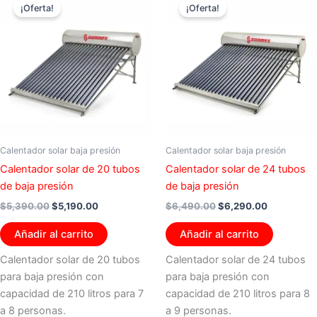
precio
precio
precio
precio
¡Oferta!
¡Oferta!
original
actual
original
actual
era:
es:
era:
es:
$5,390.00.
$5,190.00.
$6,490.00.
$6,290.00
Calentador solar baja presión
Calentador solar baja presión
Calentador solar de 20 tubos
Calentador solar de 24 tubos
de baja presión
de baja presión
$
5,390.00
$
5,190.00
$
6,490.00
$
6,290.00
Añadir al carrito
Añadir al carrito
Calentador solar de 20 tubos
Calentador solar de 24 tubos
para baja presión con
para baja presión con
capacidad de 210 litros para 7
capacidad de 210 litros para 8
a 8 personas.
a 9 personas.