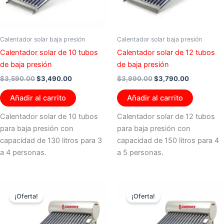
Calentador solar baja presión
Calentador solar baja presión
Calentador solar de 10 tubos
Calentador solar de 12 tubos
de baja presión
de baja presión
$
3,590.00
$
3,490.00
$
3,990.00
$
3,790.00
Añadir al carrito
Añadir al carrito
Calentador solar de 10 tubos
Calentador solar de 12 tubos
para baja presión con
para baja presión con
capacidad de 130 litros para 3
capacidad de 150 litros para 4
a 4 personas.
a 5 personas.
El
El
El
El
precio
precio
precio
precio
¡Oferta!
¡Oferta!
original
actual
original
actual
era:
es:
era:
es:
$4,590.00.
$4,190.00.
$5,100.00.
$4,790.00.