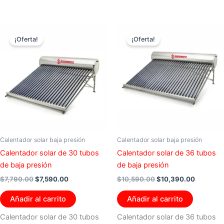
El
El
El
El
precio
precio
precio
precio
¡Oferta!
¡Oferta!
original
actual
original
actual
era:
es:
era:
es:
$7,790.00.
$7,590.00.
$10,590.00.
$10,390.
Calentador solar baja presión
Calentador solar baja presión
Calentador solar de 30 tubos
Calentador solar de 36 tubos
de baja presión
de baja presión
$
7,790.00
$
7,590.00
$
10,590.00
$
10,390.00
Añadir al carrito
Añadir al carrito
Calentador solar de 30 tubos
Calentador solar de 36 tubos