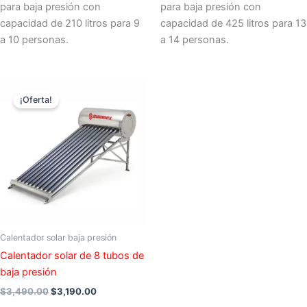
para baja presión con
para baja presión con
capacidad de 210 litros para 9
capacidad de 425 litros para 13
a 10 personas.
a 14 personas.
El
El
precio
precio
¡Oferta!
original
actual
era:
es:
$3,490.00.
$3,190.00.
Calentador solar baja presión
Calentador solar de 8 tubos de
baja presión
$
3,490.00
$
3,190.00